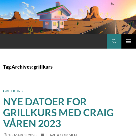
Skip
to
content
Search
Craig.no
PRIMAR
MENU
Tag Archives: grillkurs
GRILLKURS
NYE DATOER FOR
GRILLKURS MED CRAIG
VÅREN 2023
13. MARCH 2023
LEAVE A COMMENT