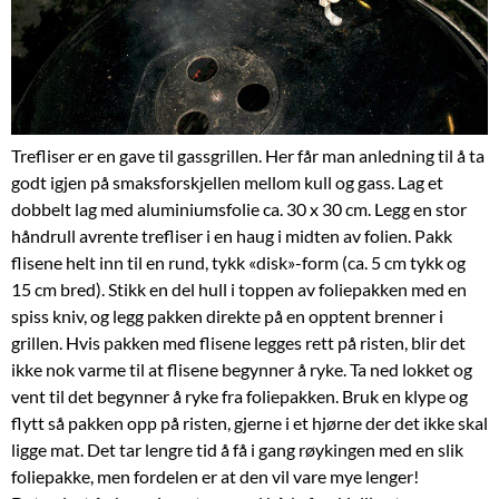
Trefliser er en gave til gassgrillen. Her får man anledning til å ta
godt igjen på smaksforskjellen mellom kull og gass. Lag et
dobbelt lag med aluminiumsfolie ca. 30 x 30 cm. Legg en stor
håndrull avrente trefliser i en haug i midten av folien. Pakk
flisene helt inn til en rund, tykk «disk»-form (ca. 5 cm tykk og
15 cm bred). Stikk en del hull i toppen av foliepakken med en
spiss kniv, og legg pakken direkte på en opptent brenner i
grillen. Hvis pakken med flisene legges rett på risten, blir det
ikke nok varme til at flisene begynner å ryke. Ta ned lokket og
vent til det begynner å ryke fra foliepakken. Bruk en klype og
flytt så pakken opp på risten, gjerne i et hjørne der det ikke skal
ligge mat. Det tar lengre tid å få i gang røykingen med en slik
foliepakke, men fordelen er at den vil vare mye lenger!