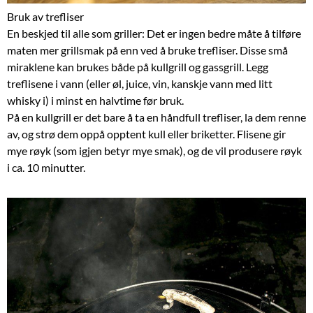
Bruk av trefliser
En beskjed til alle som griller: Det er ingen bedre måte å tilføre
maten mer grillsmak på enn ved å bruke trefliser. Disse små
miraklene kan brukes både på kullgrill og gassgrill. Legg
treflisene i vann (eller øl, juice, vin, kanskje vann med litt
whisky i) i minst en halvtime før bruk.
På en kullgrill er det bare å ta en håndfull trefliser, la dem renne
av, og strø dem oppå opptent kull eller briketter. Flisene gir
mye røyk (som igjen betyr mye smak), og de vil produsere røyk
i ca. 10 minutter.