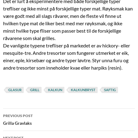
Det er lurt å eksperimentere med både forskjellige typer
trefliser og ikke minst på forskjellige typer mat. Røyksmak kan
være godt med all slags råvarer, men de fleste vil finne ut
hvilken type mat de liker best med mer røyksmak, og ikke
minst hvilke type fliser som passer best til de forskjellige
råvarene som skal grilles.
De vanligste typene trefliser på markedet er av hickory- eller
mesquite-tre. Andre tresorter som fungerer utmerket er eik,
einer, eple, kirsebær og andre typer løvtre. Styr unna furu og
andre tresorter som inneholder kvae eller harpiks (resin).
GLASUR
GRILL
KALKUN
KALKUNBRYST
SAFTIG
Post
PREVIOUS POST
navigation
Grilla Gravlaks
NEXT POST