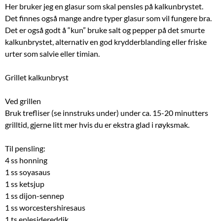
Her bruker jeg en glasur som skal pensles på kalkunbrystet.
Det finnes også mange andre typer glasur som vil fungere bra.
Det er også godt å “kun” bruke salt og pepper på det smurte
kalkunbrystet, alternativ en god krydderblanding eller friske
urter som salvie eller timian.
Grillet kalkunbryst
Ved grillen
Bruk trefliser (se innstruks under) under ca. 15-20 minutters
grilltid, gjerne litt mer hvis du er ekstra glad i røyksmak.
Til pensling:
4 ss honning
1 ss soyasaus
1 ss ketsjup
1 ss dijon-sennep
1 ss worcestershiresaus
1 ts eplesidereddik